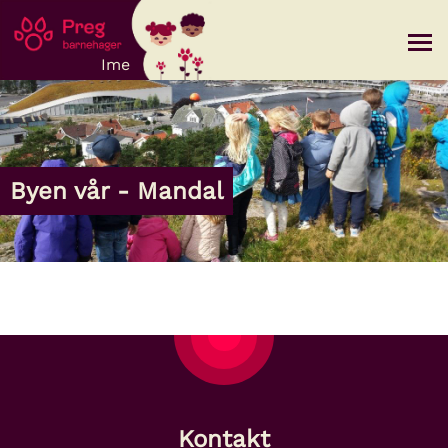
Ime
Om oss
Byen vår - Mandal
Avdelinger
Kontakt
Mine sider
Kontakt